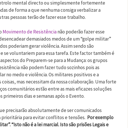
controlo mental directo ou simplesmente fortemente
das de forma a que nenhuma consiga verbalizar a
tras pessoas terão de fazer esse trabalho.
 o
Movimento de Resistência
não poderão fazer esse
a desencadear demasiados medos de um “golpe militar”
os poderiam gerar violência. Assim sendo são
e se voluntariem para essa tarefa. Este factor também é
s aspectos do Preparem-se para a Mudança: os grupos
Resistência não podem fazer tudo sozinhos pois as
r no medo e violência. Os militares positivos e a
 coisas, mas necessitam da nossa colaboração. Uma forte
orços comunitários estão entre as mais eficazes soluções
s primeiros dias e semanas após o Evento.
que precisarão absolutamente de ser comunicados
ioritária para evitar conflitos e tensões.
Por exemplo
tar”. “Isto não é a lei marcial. Isto são prisões Legais e