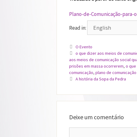
Plano-de-Comunicação-para-o-
Read in:
Categorias
O Evento
Etiquetas
o que dizer aos meios de comuni
aos meios de comunicação social qua
prisões em massa ocorrerem
,
o que 
comunicação
,
plano de comunicação 
A história da Sopa da Pedra
Deixe um comentário
Comentário