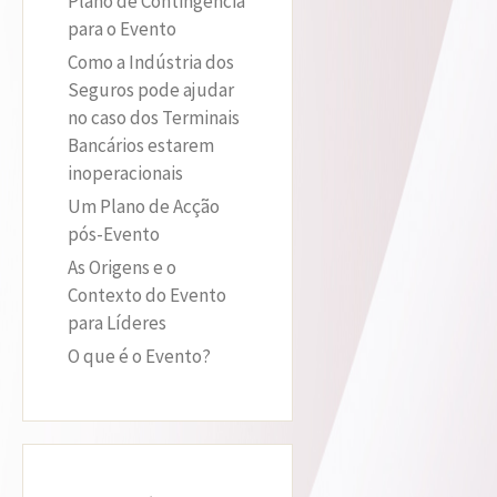
Plano de Contingência
para o Evento
Como a Indústria dos
Seguros pode ajudar
no caso dos Terminais
Bancários estarem
inoperacionais
Um Plano de Acção
pós-Evento
As Origens e o
Contexto do Evento
para Líderes
O que é o Evento?