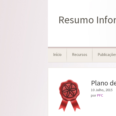
Saltar
para
o
Resumo Infor
conteúdo
Início
Recursos
Publicaçõe
Plano d
10 Julho, 2015
por
PFC