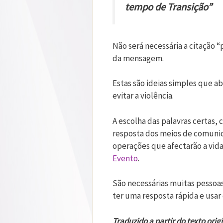
tempo de Transição”
Não será necessária a citação “
da mensagem.
Estas são ideias simples que a
evitar a violência.
A escolha das palavras certas, 
resposta dos meios de comunic
operações que afectarão a vida 
Evento
.
São necessárias muitas pessoas
ter uma resposta rápida e usar 
Traduzido a partir do texto orig