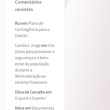
Comentários
recentes
Rui
em
Plano de
Contingência para o
Evento
Camila C Jorge
em
Um
plano para promover a
segurança e o bem-
estar da população
durante a
Reinicialização ao
sistema financeiro
Dilva de Carvalho
em
O que é o Evento?
Nilce
em
Documentos