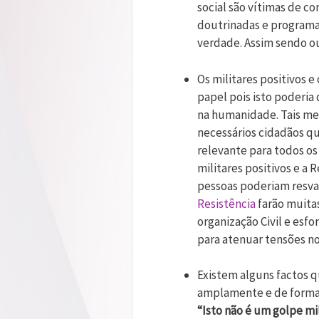
social são vítimas de 
doutrinadas e programa
verdade. Assim sendo ou
Os militares positivos e
papel pois isto poderi
na humanidade. Tais med
necessários cidadãos qu
relevante para todos o
militares positivos e a 
pessoas poderiam resvala
Resistência
farão muitas
organização Civil e esf
para atenuar tensões no
Existem alguns factos 
amplamente e de forma pr
“Isto não é um golpe mili