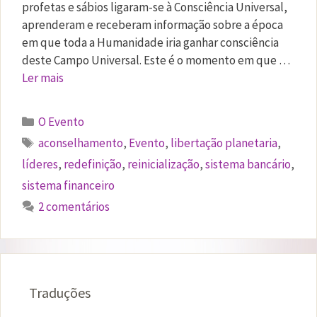
profetas e sábios ligaram-se à Consciência Universal,
aprenderam e receberam informação sobre a época
em que toda a Humanidade iria ganhar consciência
deste Campo Universal. Este é o momento em que …
Ler mais
Categorias
O Evento
Etiquetas
aconselhamento
,
Evento
,
libertação planetaria
,
líderes
,
redefinição
,
reinicialização
,
sistema bancário
,
sistema financeiro
2 comentários
Traduções