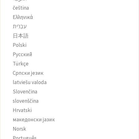
čeština‎
Ελληνικά
עִבְרִית
日本語
Polski
Русский
Türkçe
Српски језик
latviešu valoda
Slovenčina
slovenščina
Hrvatski
македонски јазик
Norsk
Português