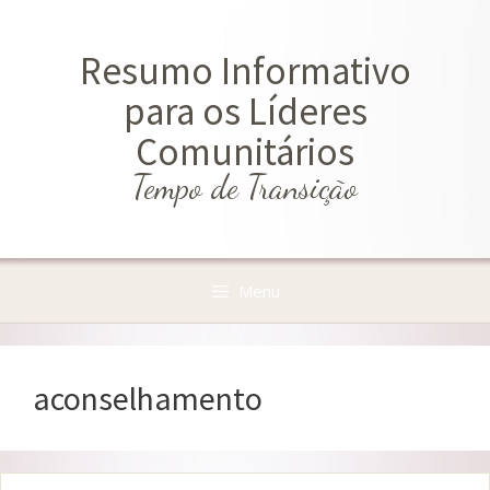
Saltar
para
Resumo Informativo
o
conteúdo
para os Líderes
Comunitários
Tempo de Transição
Menu
aconselhamento