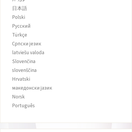
日本語
Polski
Русский
Türkçe
Српски језик
latviešu valoda
Slovenčina
slovenščina
Hrvatski
македонски јазик
Norsk
Português