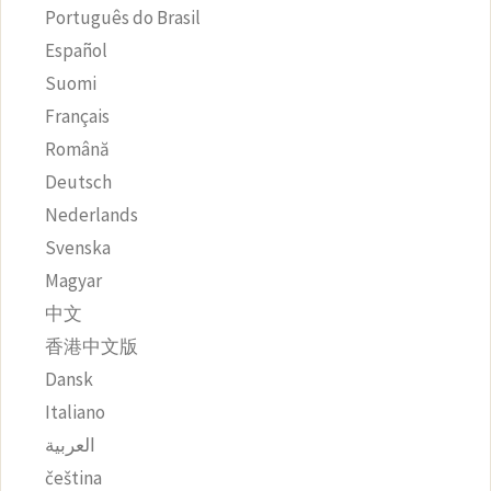
Português do Brasil
Español
Suomi
Français
Română
Deutsch
Nederlands
Svenska
Magyar
中文
香港中文版
Dansk
Italiano
العربية
čeština‎