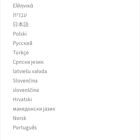
Ελληνικά
עִבְרִית
日本語
Polski
Русский
Türkçe
Српски језик
latviešu valoda
Slovenčina
slovenščina
Hrvatski
македонски јазик
Norsk
Português