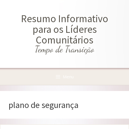
Saltar
para
Resumo Informativo
o
conteúdo
para os Líderes
Comunitários
Tempo de Transição
Menu
plano de segurança