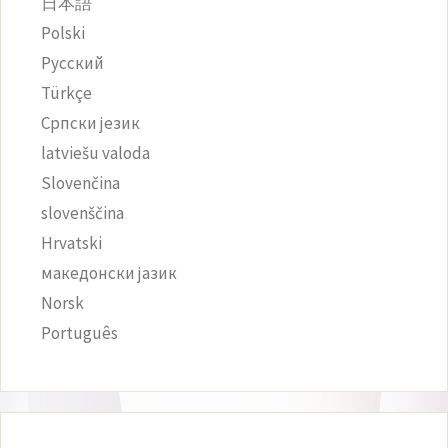
日本語
Polski
Русский
Türkçe
Српски језик
latviešu valoda
Slovenčina
slovenščina
Hrvatski
македонски јазик
Norsk
Português