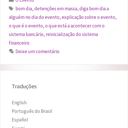
Etiquetas
bom dia
,
detenções em massa
,
diga bom dia a
alguém no dia do evento
,
explicação sobre o evento
,
o que é o evento
,
o que está a acontecer com o
sistema bancário
,
reinicialização do sistema
financeiro
Deixe um comentário
Traduções
English
Português do Brasil
Español