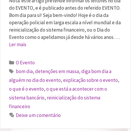
Nota: este artigo pretende informar os leitores no dia
do EVENTO, e é publicado antes do referido EVENTO.
Bom dia para si! Seja bem-vindo! Hoje é o dia da
operação policial em larga escala a nível mundial e da
reinicialização do sistema financeiro, ou o Dia do
Evento como o apelidamos já desde há vários anos. …
Ler mais
Categorias
O Evento
Etiquetas
bom dia
,
detenções em massa
,
diga bom dia a
alguém no dia do evento
,
explicação sobre o evento
,
o que é o evento
,
o que está a acontecer com o
sistema bancário
,
reinicialização do sistema
financeiro
Deixe um comentário